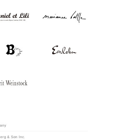
any
erg & Son Inc.