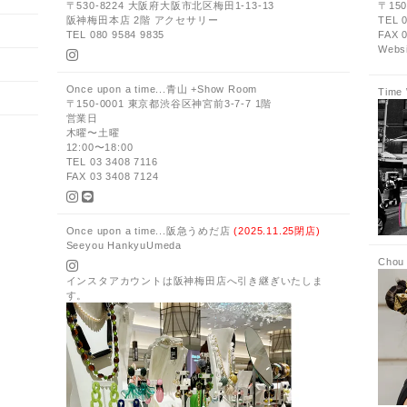
〒530-8224 大阪府大阪市北区梅田1-13-13
〒15
阪神梅田本店 2階 アクセサリー
TEL 0
TEL 080 9584 9835
FAX 
Websi
Once upon a time...青山 +Show Room
Time W
〒150-0001 東京都渋谷区神宮前3-7-7 1階
営業日
木曜〜土曜
12:00〜18:00
TEL 03 3408 7116
FAX 03 3408 7124
Once upon a time...阪急うめだ店
(2025.11.25閉店)
Seeyou HankyuUmeda
Chou 
インスタアカウントは阪神梅田店へ引き継ぎいたしま
す。