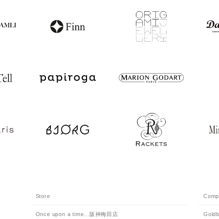
Store
Comp
Once upon a time...阪神梅田店
Goldb