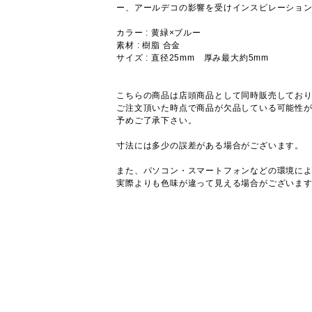
ー、アールデコの影響を受けインスピレーショ
カラー : 黄緑×ブルー
素材 : 樹脂 合金
サイズ : 直径25mm 厚み最大約5mm
こちらの商品は店頭商品として同時販売してお
ご注文頂いた時点で商品が欠品している可能性
予めご了承下さい。
寸法には多少の誤差がある場合がございます。
また、パソコン・スマートフォンなどの環境に
実際よりも色味が違って見える場合がございま