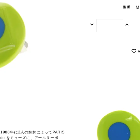
M
型番
A
88年に2人の姉妹によってPARIS
ardo をミューズに、アールヌーボ