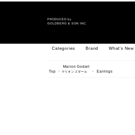
PRODUCED by
GOLDBERG & SON INC.
Categories
Brand
What's New
Marion Godart
Top
>
>
Earrings
マリオンゴダール