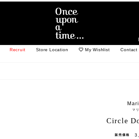
Recruit
Store Location
My Wishlist
Contact
Mar
マ
Circle
3
販売価格