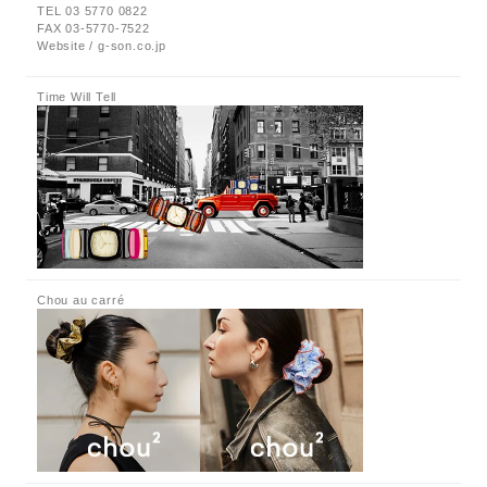
TEL 03 5770 0822
FAX 03-5770-7522
Website / g-son.co.jp
Time Will Tell
Chou au carré