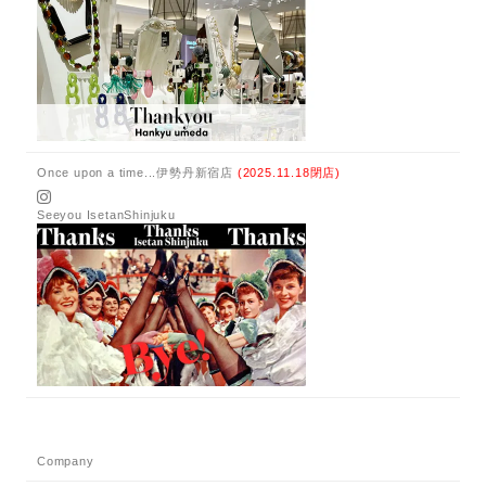
Once upon a time...伊勢丹新宿店
(2025.11.18閉店)
Seeyou IsetanShinjuku
Company