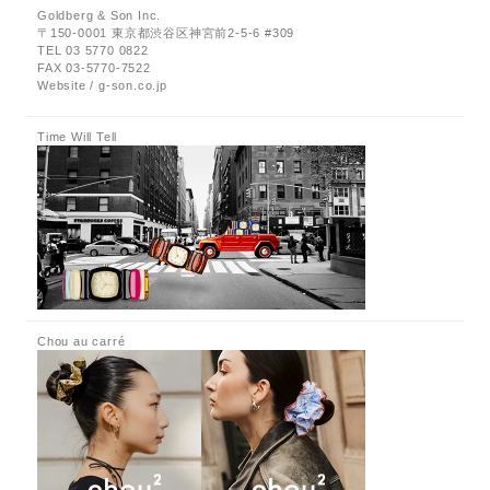
Goldberg & Son Inc.
〒150-0001 東京都渋谷区神宮前2-5-6 #309
TEL 03 5770 0822
FAX 03-5770-7522
Website / g-son.co.jp
Time Will Tell
Chou au carré