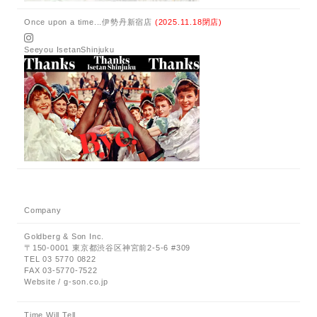
Once upon a time...伊勢丹新宿店
(2025.11.18閉店)
Seeyou IsetanShinjuku
Company
Goldberg & Son Inc.
〒150-0001 東京都渋谷区神宮前2-5-6 #309
TEL 03 5770 0822
FAX 03-5770-7522
Website / g-son.co.jp
Time Will Tell