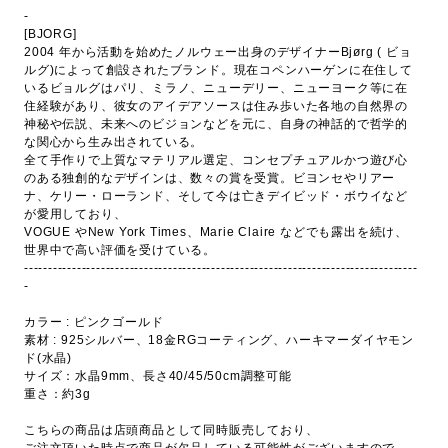
-
[BJORG]
2004 年から活動を始めたノルウェー出身のデザイナーBjørg ( ビョ
ルグ)によって創設されたブランド。現在コペンハーゲンに在住して
いるビョルグはパリ、ミラノ、ニューデリー、ニューヨーク等に在
住経験があり、彼女のアイデアソースは住み歩いた各地の自然界の
神秘や伝説、未来へのビジョンなどを元に、自身の神話的で哲学的
な関心から生み出されている。
全て手作りで上質なマテリアル選定、コンセプチュアルかつ遊び心
のある独創的なデザインは、数々の賞を受賞。ビヨンセやリアー
ナ、ケリー・ローランド、そして今は亡きデイビッド・ボウイなど
が愛用しており、
VOGUE やNew York Times、Marie Claire などでも露出を続け、
世界中で高い評価を受けている。
----------------------------------------------------------------------------------
-
カラー : ピンクゴールド
素材 : 925シルバー、18金RGコーティング、ハーキマーダイヤモン
ド(水晶)
サイズ：水晶9mm、長さ40/45/50cm調整可能
重さ：約3g
こちらの商品は店頭商品として同時販売しており、