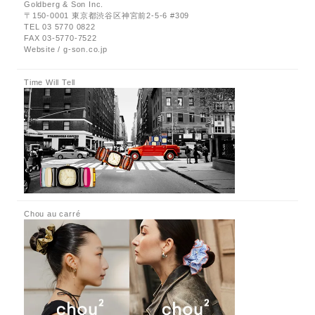
Goldberg & Son Inc.
〒150-0001 東京都渋谷区神宮前2-5-6 #309
TEL 03 5770 0822
FAX 03-5770-7522
Website / g-son.co.jp
Time Will Tell
Chou au carré