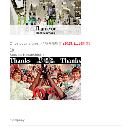
Once upon a time...伊勢丹新宿店
(2025.11.18閉店)
Seeyou IsetanShinjuku
Company