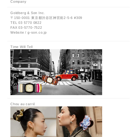
Company
Goldberg & Son Inc.
〒150-0001 東京都渋谷区神宮前2-5-6 #309
TEL 03 5770 0822
FAX 03-5770-7522
Website / g-son.co.jp
Time Will Tell
Chou au carré