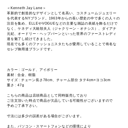
＜Kenneth Jay Lane＞
革新的で創造的なデザインとして名高い、コスチュームジュエリー
を代表するNYブランド。1963年からの長い歴史の中で多くの人々の
注目を集め、ELLEやVOGUEなどの主要な雑誌の表紙を飾るだけで
なく、ケネディ大統領夫人（ジャクリーン・オナシス）、ダイアナ
元妃、オードリー・ヘップバーンといった世界のファーストレディ
達を魅了し続けてきました。
現在でも多くのファッショニスタたちが愛用していることで有名な
セレブ御用達ブランドです。
カラー : ゴールド、アイボリー
素材 : 合金、樹脂
サイズ : チェーン長さ78cm、チャーム部分 タテ4cm×ヨコ3cm
重さ : 47g
こちらの商品は店頭商品として同時販売しており
ご注文頂いた時点で商品が欠品している可能性がございますので
予めご了承下さい。
寸法には多少の誤差がある場合がございます。
また、パソコン・スマートフォンなどの環境により