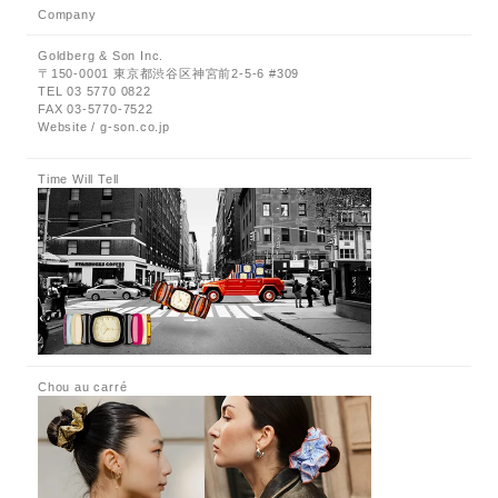
Company
Goldberg & Son Inc.
〒150-0001 東京都渋谷区神宮前2-5-6 #309
TEL 03 5770 0822
FAX 03-5770-7522
Website / g-son.co.jp
Time Will Tell
Chou au carré