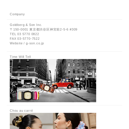
Company
Goldberg & Son Inc.
〒150-0001 東京都渋谷区神宮前2-5-6 #309
TEL 03 5770 0822
FAX 03-5770-7522
Website / g-son.co.jp
Time Will Tell
Chou au carré