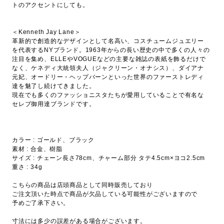
トのアクセントにしても。
＜Kenneth Jay Lane＞
革新的で創造的なデザインとして名高い、コスチュームジュエリー
を代表するNYブランド。1963年からの長い歴史の中で多くの人々の
注目を集め、ELLEやVOGUEなどの主要な雑誌の表紙を飾るだけで
なく、ケネディ大統領夫人（ジャクリーン・オナシス）、ダイアナ
元妃、オードリー・ヘップバーンといった世界のファーストレディ
達を魅了し続けてきました。
現在でも多くのファッショニスタたちが愛用していることで有名な
セレブ御用達ブランドです。
カラー : ゴールド、ブラック
素材 : 合金、樹脂
サイズ : チェーン長さ78cm、チャーム部分 タテ4.5cm×ヨコ2.5cm
重さ : 34g
こちらの商品は店頭商品として同時販売しており
ご注文頂いた時点で商品が欠品している可能性がございますので
予めご了承下さい。
寸法には多少の誤差がある場合がございます。