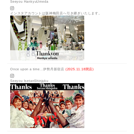
Seeyou HankyuUmeda
インスタアカウントは阪神梅田店へ引き継ぎいたします。
Once upon a time...伊勢丹新宿店
(2025.11.18閉店)
Seeyou IsetanShinjuku