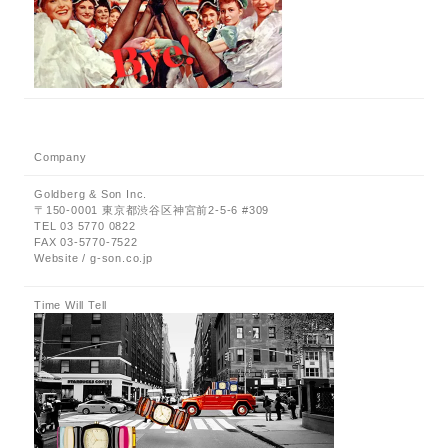
Company
Goldberg & Son Inc.
〒150-0001 東京都渋谷区神宮前2-5-6 #309
TEL 03 5770 0822
FAX 03-5770-7522
Website / g-son.co.jp
Time Will Tell