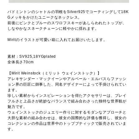
バドミントンのシャトルの羽根をSilver925でコーティングして18K
Gメッキをかけたユニークなネックレス。
前後にピンクとブルーのスワロフスキーがあしらわれたトップが、
しなやかなスネークチェーンに軽やかに揺れます。
Miritのイラストが可愛い箱に入れてお届けいたします。
素材：SV925,18YGplated
全体長さ70cm
【Mirit Weinstock（ミリット ウェインストック）】
アレキサンダー・マックイーンやアルベール・エルバスらファッシ
ョン界の巨匠に師事した、同名デザイナーによって手掛けられてい
ます。
珍しい素材からインスピレーションを得たアクセサリーは、プレイ
フルさと上品さが絶妙なバランスで組み合わさった独特な世界観が
魅力です。
ウェインストックのジュエリー作りに対するモダンなアプローチと
大胆な素材の組み合わせは、彼女の国際的な評価を獲得し、彼女の
コレクションの作品は世界中のトップブティックで販売されていま
す。