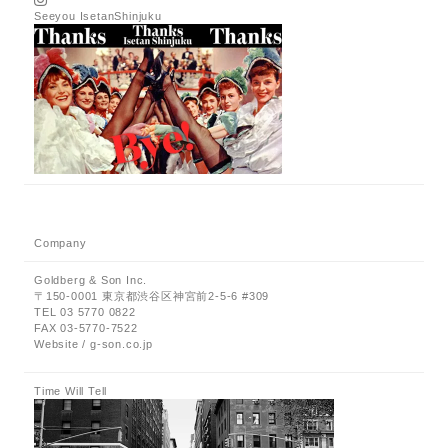
Seeyou IsetanShinjuku
Company
Goldberg & Son Inc.
〒150-0001 東京都渋谷区神宮前2-5-6 #309
TEL 03 5770 0822
FAX 03-5770-7522
Website / g-son.co.jp
Time Will Tell