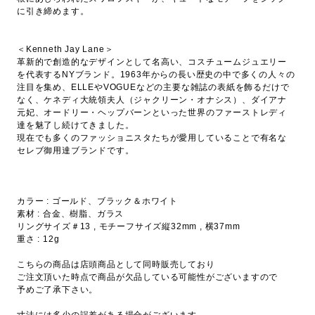
に引き締めます。
＜Kenneth Jay Lane＞
革新的で創造的なデザインとして名高い、コスチュームジュエリー
を代表するNYブランド。1963年からの長い歴史の中で多くの人々の
注目を集め、ELLEやVOGUEなどの主要な雑誌の表紙を飾るだけで
なく、ケネディ大統領夫人（ジャクリーン・オナシス）、ダイアナ
元妃、オードリー・ヘップバーンといった世界のファーストレディ
達を魅了し続けてきました。
現在でも多くのファッショニスタたちが愛用していることで有名な
セレブ御用達ブランドです。
カラー : ゴールド、ブラック＆ホワイト
素材 : 合金、樹脂、ガラス
リングサイズ＃13 , モチーフサイズ縦32mm , 横37mm
重さ : 12g
こちらの商品は店頭商品として同時販売しており
ご注文頂いた時点で商品が欠品している可能性がございますので
予めご了承下さい。